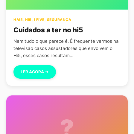
HAI5
,
HI5
,
I FIVE
,
SEGURANÇA
Cuidados a ter no hi5
Nem tudo o que parece é. É frequente vermos na
televisão casos assustadores que envolvem o
Hi5, esses casos resultam…
LER AGORA →
?