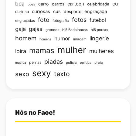
boa
cu
carro
cartoon
carros
celebridade
boas
curiosas
cus
engraçada
curiosa
desporto
foto
fotos
futebol
engraçadas
fotografia
gajas
gaja
grandes
hi5 Badalhocas
hi5 porcas
homem
lingerie
humor
imagem
homens
mulher
mamas
loira
mulheres
piadas
pernas
policia
praia
musica
politica
sexy
texto
sexo
Nós no Face!