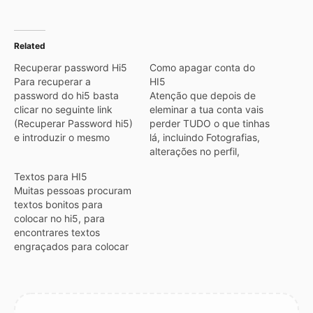
Related
Recuperar password Hi5
Como apagar conta do
Para recuperar a
HI5
password do hi5 basta
Atenção que depois de
clicar no seguinte link
eleminar a tua conta vais
(Recuperar Password hi5)
perder TUDO o que tinhas
e introduzir o mesmo
lá, incluindo Fotografias,
email que introduzis-te no
alterações no perfil,
registo.Deves receber
amigos, etc...Para eliminar
Textos para HI5
rapidamente um email
a tua conta do hi5 basta
Muitas pessoas procuram
com as instruções para
entrares no hi5.com,
textos bonitos para
mudar a password, vê
depois clicas onde diz
colocar no hi5, para
sempre na pasta de lixo
conta (está em cima perto
encontrares textos
ou de publicidade não
das Moedas do hi5 e das
engraçados para colocar
solicitada, porque por
mensagens), depois vais…
no hi5. Não procures no
vezes os emails…
google coisas como
“textos para o hi5”, nem
“Textos para por no hi5”,