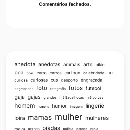
Comentários fechados.
anedota
anedotas
animais
arte
bikini
boa
cu
carro
cartoon
carros
celebridade
boas
curiosas
cus
engraçada
curiosa
desporto
foto
fotos
futebol
engraçadas
fotografia
gajas
gaja
grandes
hi5 Badalhocas
hi5 porcas
homem
lingerie
humor
imagem
homens
mulher
mamas
loira
mulheres
piadas
pernas
policia
praia
musica
politica