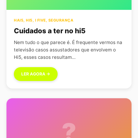
HAI5
,
HI5
,
I FIVE
,
SEGURANÇA
Cuidados a ter no hi5
Nem tudo o que parece é. É frequente vermos na
televisão casos assustadores que envolvem o
Hi5, esses casos resultam…
LER AGORA →
?