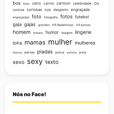
boa
cu
carro
cartoon
carros
celebridade
boas
curiosas
cus
engraçada
curiosa
desporto
foto
fotos
futebol
engraçadas
fotografia
gajas
gaja
grandes
hi5 Badalhocas
hi5 porcas
homem
lingerie
humor
imagem
homens
mulher
mamas
loira
mulheres
piadas
pernas
policia
praia
musica
politica
sexy
texto
sexo
Nós no Face!