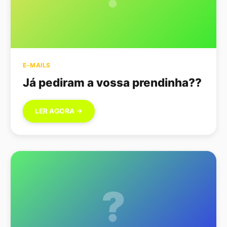
E-MAILS
Já pediram a vossa prendinha??
LER AGORA →
?