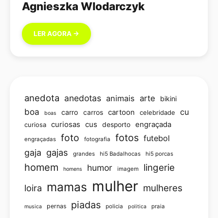
Agnieszka Wlodarczyk
LER AGORA →
anedota
anedotas
animais
arte
bikini
boa
cu
carro
cartoon
carros
celebridade
boas
curiosas
cus
engraçada
curiosa
desporto
foto
fotos
futebol
engraçadas
fotografia
gajas
gaja
grandes
hi5 Badalhocas
hi5 porcas
homem
lingerie
humor
imagem
homens
mulher
mamas
loira
mulheres
piadas
pernas
policia
praia
musica
politica