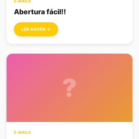
E-MAILS
Abertura fácil!!
LER AGORA →
?
E-MAILS