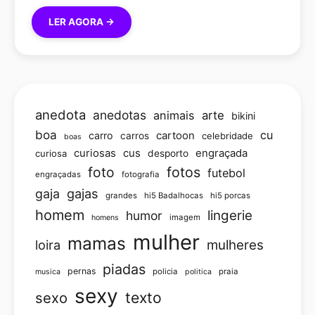
LER AGORA →
anedota
anedotas
animais
arte
bikini
boa
cu
carro
cartoon
carros
celebridade
boas
curiosas
cus
engraçada
curiosa
desporto
foto
fotos
futebol
engraçadas
fotografia
gajas
gaja
grandes
hi5 Badalhocas
hi5 porcas
homem
lingerie
humor
imagem
homens
mulher
mamas
loira
mulheres
piadas
pernas
policia
praia
musica
politica
sexy
texto
sexo