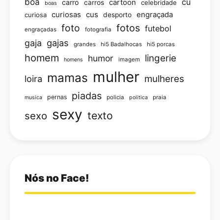
boa
cu
carro
cartoon
carros
celebridade
boas
curiosas
cus
engraçada
curiosa
desporto
foto
fotos
futebol
engraçadas
fotografia
gajas
gaja
grandes
hi5 Badalhocas
hi5 porcas
homem
lingerie
humor
imagem
homens
mulher
mamas
loira
mulheres
piadas
pernas
policia
praia
musica
politica
sexy
texto
sexo
Nós no Face!