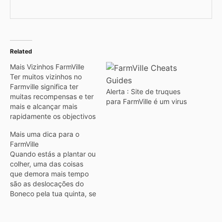
Related
Mais Vizinhos FarmVille
Ter muitos vizinhos no
Farmville significa ter
Alerta : Site de truques
muitas recompensas e ter
para FarmVille é um virus
mais e alcançar mais
rapidamente os objectivos
propostos para ter acesso
Mais uma dica para o
a alguns itens. A forma
FarmVille
mais rápida de adicionar
Quando estás a plantar ou
muitos vizinhos de
colher, uma das coisas
conseguir ter muitos
que demora mais tempo
vizinhos rapidamente no
são as deslocações do
FarmVille é visitar o fórum
Boneco pela tua quinta, se
da Zinga (empresa que
o prenderes estás a
faz…
diminuir o tempo que