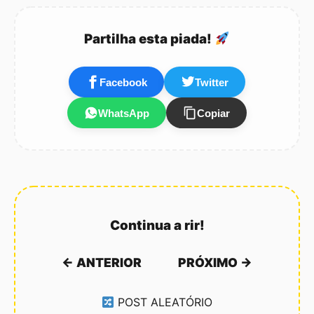
demoras a colher, a
semear e até colher os
animais. Para prenderes o
Partilha esta piada!
boneco tens que ver o
sitio onde…
Facebook
Twitter
WhatsApp
Copiar
Continua a rir!
← ANTERIOR
PRÓXIMO →
POST ALEATÓRIO