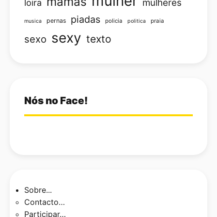
mulher
mamas
loira
mulheres
piadas
pernas
policia
praia
musica
politica
sexy
texto
sexo
Nós no Face!
Sobre...
Contacto…
Participar…