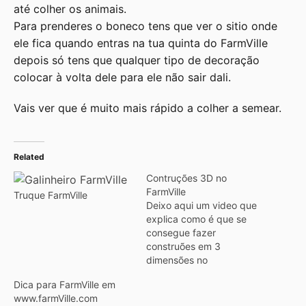
até colher os animais.
Para prenderes o boneco tens que ver o sitio onde
ele fica quando entras na tua quinta do FarmVille
depois só tens que qualquer tipo de decoração
colocar à volta dele para ele não sair dali.
Vais ver que é muito mais rápido a colher a semear.
Related
Contruções 3D no
FarmVille
Truque FarmVille
Deixo aqui um video que
explica como é que se
consegue fazer
construões em 3
dimensões no
FarmVille.Pode parecer
Dica para FarmVille em
difcil, e realmente é
www.farmVille.com
preciso ter jeito e