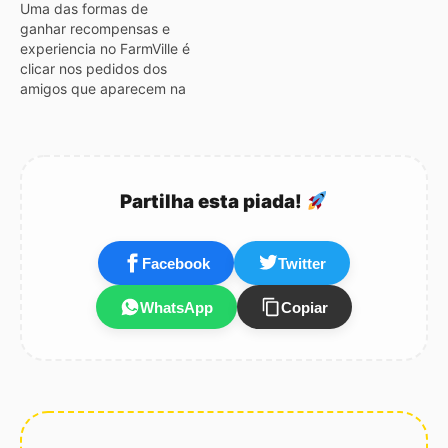
Uma das formas de
imaginação, mas com
ganhar recompensas e
treino e paciencia chega-
experiencia no FarmVille é
se lá!!!! Com estes videos
clicar nos pedidos dos
do FarmVille tens tudo o
amigos que aparecem na
que precisas para ter a
pagina do perfil. Uma
maior quinta…
forma simples de obter
todas as recompensas é ir
até www.farmville.com,
aqui aparecem as
Partilha esta piada!
recompensas dos amigos
todas enviadas pelo
farmville, depois é só
Facebook
Twitter
clicar com o…
WhatsApp
Copiar