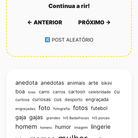
Continua a rir!
← ANTERIOR
PRÓXIMO →
POST ALEATÓRIO
anedota
anedotas
animais
arte
bikini
boa
cu
carro
cartoon
carros
celebridade
boas
curiosas
cus
engraçada
curiosa
desporto
foto
fotos
futebol
engraçadas
fotografia
gajas
gaja
grandes
hi5 Badalhocas
hi5 porcas
homem
lingerie
humor
imagem
homens