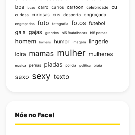
boa
cu
carro
cartoon
carros
celebridade
boas
curiosas
cus
engraçada
curiosa
desporto
foto
fotos
futebol
engraçadas
fotografia
gajas
gaja
grandes
hi5 Badalhocas
hi5 porcas
homem
lingerie
humor
imagem
homens
mulher
mamas
loira
mulheres
piadas
pernas
policia
praia
musica
politica
sexy
texto
sexo
Nós no Face!