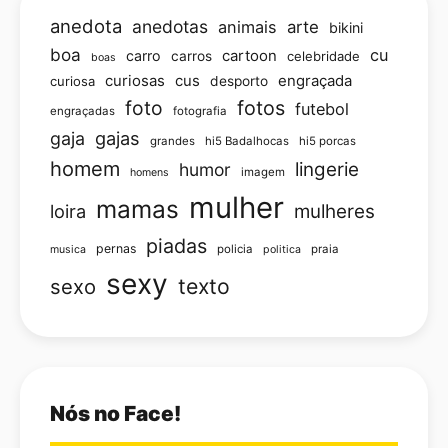
anedota
anedotas
animais
arte
bikini
boa
cu
carro
cartoon
carros
celebridade
boas
curiosas
cus
engraçada
curiosa
desporto
foto
fotos
futebol
engraçadas
fotografia
gajas
gaja
grandes
hi5 Badalhocas
hi5 porcas
homem
lingerie
humor
imagem
homens
mulher
mamas
loira
mulheres
piadas
pernas
policia
praia
musica
politica
sexy
texto
sexo
Nós no Face!