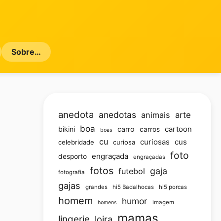
Sobre…
anedota
anedotas
animais
arte
boa
bikini
carro
cartoon
carros
boas
cu
curiosas
cus
celebridade
curiosa
foto
engraçada
desporto
engraçadas
fotos
gaja
futebol
fotografia
gajas
grandes
hi5 Badalhocas
hi5 porcas
homem
humor
imagem
homens
mamas
lingerie
loira