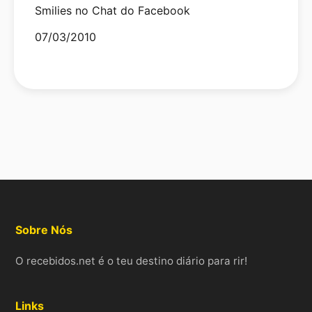
Smilies no Chat do Facebook
Date
07/03/2010
Sobre Nós
O recebidos.net é o teu destino diário para rir!
Links