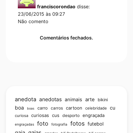
franciscorondao
disse:
23/06/2015 às 09:27
Não comento
Comentários fechados.
anedota
anedotas
animais
arte
bikini
boa
cu
carro
cartoon
carros
celebridade
boas
curiosas
cus
engraçada
curiosa
desporto
foto
fotos
futebol
engraçadas
fotografia
gajas
gaja