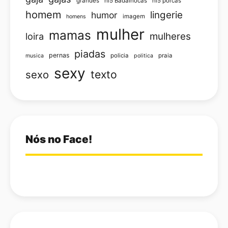
grandes
hi5 Badalhocas
hi5 porcas
homem
lingerie
humor
imagem
homens
mulher
mamas
loira
mulheres
piadas
pernas
policia
praia
musica
politica
sexy
texto
sexo
Nós no Face!