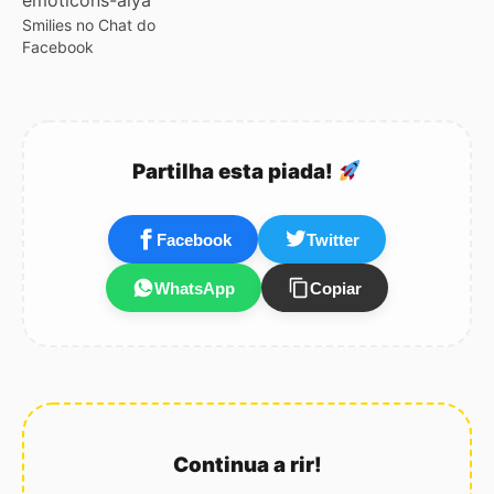
simples.Sites como o
Smilies no Chat do
Facebook, Twitter,
Facebook
Instagram, etc... vendem
os nossos dados a
anunciantes que os usam
para nos direccionar
publicidade, em sites de…
Partilha esta piada!
Facebook
Twitter
WhatsApp
Copiar
Continua a rir!