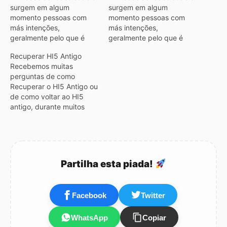
surgem em algum
surgem em algum
momento pessoas com
momento pessoas com
más intenções,
más intenções,
geralmente pelo que é
geralmente pelo que é
noticiado nos media tudo
noticiado nos media tudo
Recuperar HI5 Antigo
começa com um contacto
começa com um contacto
Recebemos muitas
em que o predador de
em que o predador de
perguntas de como
identifica como alguém
identifica como alguém
Recuperar o HI5 Antigo ou
que partilha os interesses
que partilha os interesses
de como voltar ao HI5
da vitima e na mesma
da vitima e na mesma
antigo, durante muitos
faixa etária. Controlar isso
faixa etária. Controlar isso
anos o Hi5 foi a principal
é muito complicado uma…
é muito complicado uma…
rede social em
Portugal,com o
aparecimento do
Facebook começaram a
Partilha esta piada!
perder utilizadores
consequência disso o Hi5
foi vendido a outra
Facebook
Twitter
empresa chamada
Tagged, que mantiveram
WhatsApp
Copiar
o…