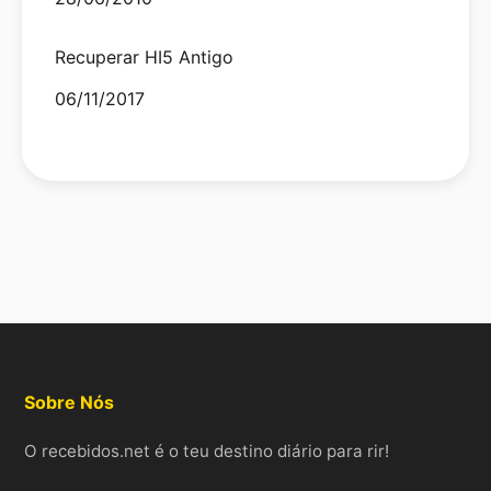
Recuperar HI5 Antigo
Date
06/11/2017
Sobre Nós
O recebidos.net é o teu destino diário para rir!