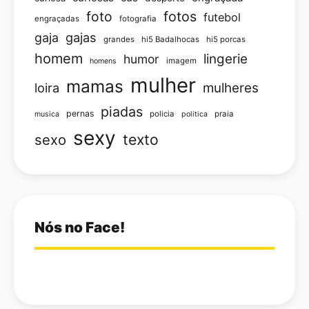
foto
fotos
futebol
engraçadas
fotografia
gajas
gaja
grandes
hi5 Badalhocas
hi5 porcas
homem
lingerie
humor
imagem
homens
mulher
mamas
loira
mulheres
piadas
pernas
policia
praia
musica
politica
sexy
texto
sexo
Nós no Face!