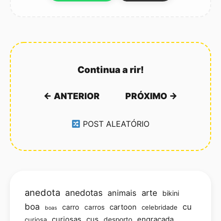
Continua a rir!
← ANTERIOR
PRÓXIMO →
POST ALEATÓRIO
anedota
anedotas
animais
arte
bikini
boa
cu
carro
cartoon
carros
celebridade
boas
curiosas
cus
engraçada
curiosa
desporto