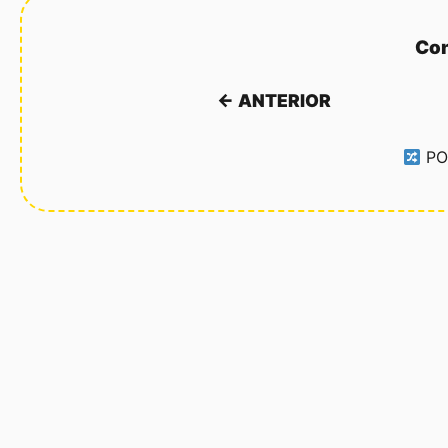
Con
← ANTERIOR
PO