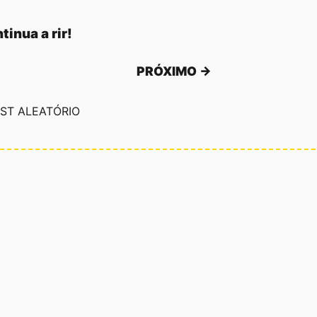
tinua a rir!
PRÓXIMO →
ST ALEATÓRIO