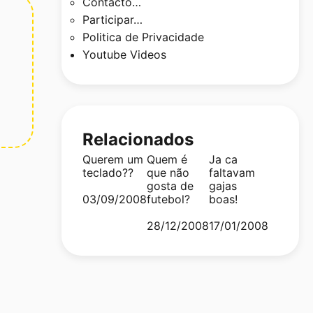
Contacto…
Participar…
Politica de Privacidade
Youtube Videos
Relacionados
Querem um
Quem é
Ja ca
teclado??
que não
faltavam
gosta de
gajas
Date
03/09/2008
futebol?
boas!
Date
28/12/2008
Date
17/01/2008