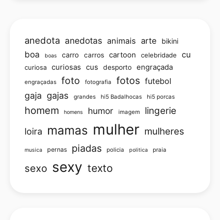
anedota
anedotas
animais
arte
bikini
boa
cu
carro
cartoon
carros
celebridade
boas
curiosas
cus
engraçada
curiosa
desporto
foto
fotos
futebol
engraçadas
fotografia
gajas
gaja
grandes
hi5 Badalhocas
hi5 porcas
homem
lingerie
humor
imagem
homens
mulher
mamas
loira
mulheres
piadas
pernas
policia
praia
musica
politica
sexy
texto
sexo