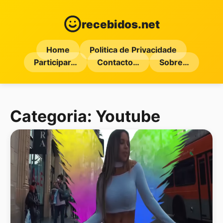
recebidos.net
Home
Politica de Privacidade
Participar…
Contacto…
Sobre…
Categoria:
Youtube