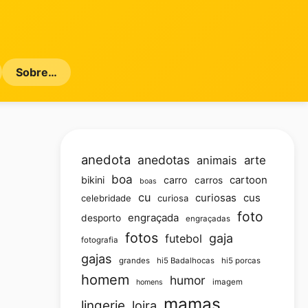
Sobre…
anedota
anedotas
animais
arte
boa
bikini
carro
cartoon
carros
boas
cu
curiosas
cus
celebridade
curiosa
foto
engraçada
desporto
engraçadas
fotos
gaja
futebol
fotografia
gajas
grandes
hi5 Badalhocas
hi5 porcas
homem
humor
imagem
homens
mamas
lingerie
loira