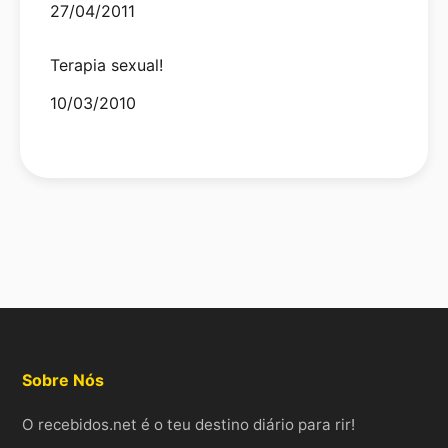
Date
27/04/2011
Terapia sexual!
Date
10/03/2010
Sobre Nós
O recebidos.net é o teu destino diário para rir!