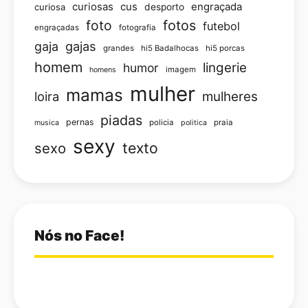
curiosas
cus
engraçada
curiosa
desporto
foto
fotos
futebol
engraçadas
fotografia
gajas
gaja
grandes
hi5 Badalhocas
hi5 porcas
homem
lingerie
humor
imagem
homens
mulher
mamas
loira
mulheres
piadas
pernas
policia
praia
musica
politica
sexy
texto
sexo
Nós no Face!