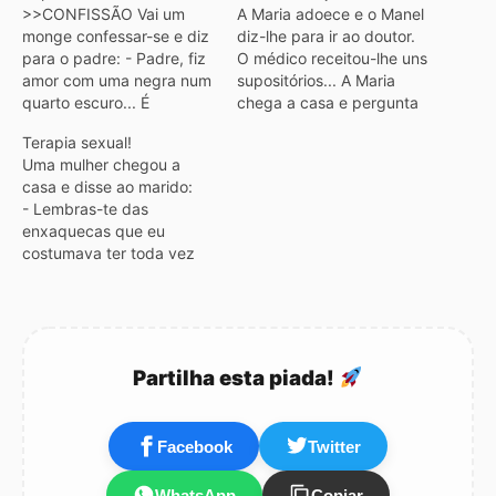
>>CONFISSÃO Vai um
A Maria adoece e o Manel
monge confessar-se e diz
diz-lhe para ir ao doutor.
para o padre: - Padre, fiz
O médico receitou-lhe uns
amor com uma negra num
supositórios... A Maria
quarto escuro... É
chega a casa e pergunta
pecado? - Não, meu filho.
ao Manel: - Onde fica o
Terapia sexual!
É pontaria! >>NO
ânus? E o Manel
Uma mulher chegou a
DEPARTAMENTO DE
responde: - Ê sê lá
casa e disse ao marido:
IMIGRAÇÃO - Sexo? - 3
mulher... porque não
- Lembras-te das
vezes por semana. -
perguntaste ao Sr.
enxaquecas que eu
Não... eu quero dizer
Doutor? No dia seguinte, a
costumava ter toda vez
masculino ou feminino? -
mulher…
que íamos fazer amor?
Não importa.…
Estou curada! Não tenho
mais dores de cabeça! A
minha amiga Elisa indicou-
me um terapeuta que me
Partilha esta piada!
hipnotizou! O médico
disse-me para ir para
frente do espelho,…
Facebook
Twitter
WhatsApp
Copiar