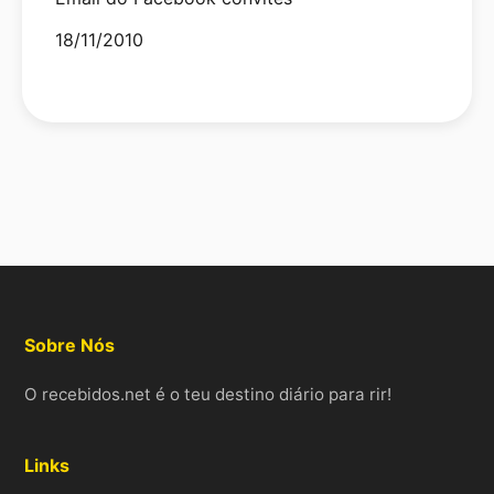
Date
18/11/2010
Sobre Nós
O recebidos.net é o teu destino diário para rir!
Links