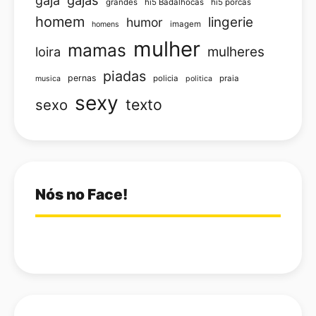
gajas
gaja
grandes
hi5 Badalhocas
hi5 porcas
homem
lingerie
humor
imagem
homens
mulher
mamas
loira
mulheres
piadas
pernas
policia
praia
musica
politica
sexy
texto
sexo
Nós no Face!