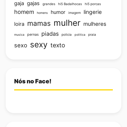
gajas
gaja
grandes
hi5 Badalhocas
hi5 porcas
homem
lingerie
humor
imagem
homens
mulher
mamas
loira
mulheres
piadas
pernas
policia
praia
musica
politica
sexy
texto
sexo
Nós no Face!