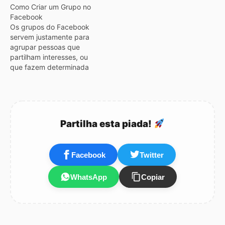
Como Criar um Grupo no
Facebook
Os grupos do Facebook
servem justamente para
agrupar pessoas que
partilham interesses, ou
que fazem determinada
actividade, ou
simplesmente para juntar
um grupo de amigos!!!!
Criar um Grupo no
Facebook é uma
Partilha esta piada!
operação simples basta
clicar neste link para criar
um grupo no facebook ,
Facebook
Twitter
depois basta introduzir as
informações…
WhatsApp
Copiar