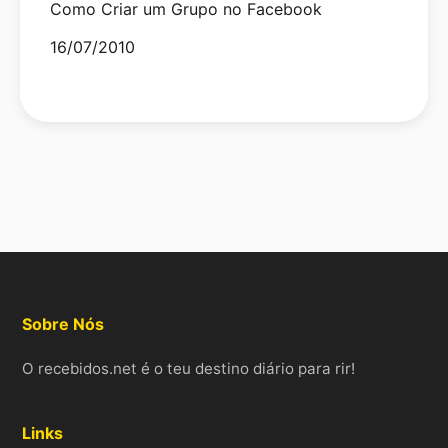
Como Criar um Grupo no Facebook
Date
16/07/2010
Sobre Nós
O recebidos.net é o teu destino diário para rir!
Links