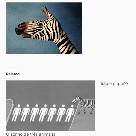
Related
Isto e o que??
O sonho de três animais!