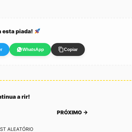
a esta piada!
er
WhatsApp
Copiar
tinua a rir!
PRÓXIMO →
ST ALEATÓRIO