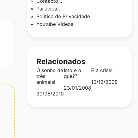
Contacto…
Participar…
Politica de Privacidade
Youtube Videos
Relacionados
O sonho de
Isto e o
É a crise!!
três
que??
animais!
Date
10/12/2008
Date
23/01/2008
Date
30/05/2010