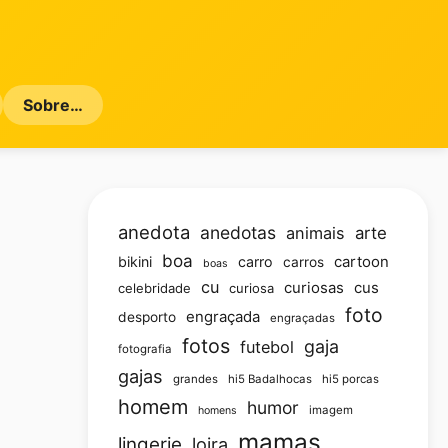
Sobre…
anedota
anedotas
animais
arte
boa
bikini
carro
cartoon
carros
boas
cu
curiosas
cus
celebridade
curiosa
foto
engraçada
desporto
engraçadas
fotos
gaja
futebol
fotografia
gajas
grandes
hi5 Badalhocas
hi5 porcas
homem
humor
imagem
homens
mamas
lingerie
loira