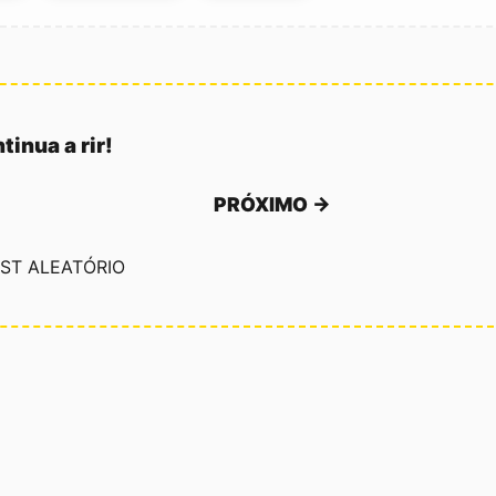
tinua a rir!
PRÓXIMO →
ST ALEATÓRIO