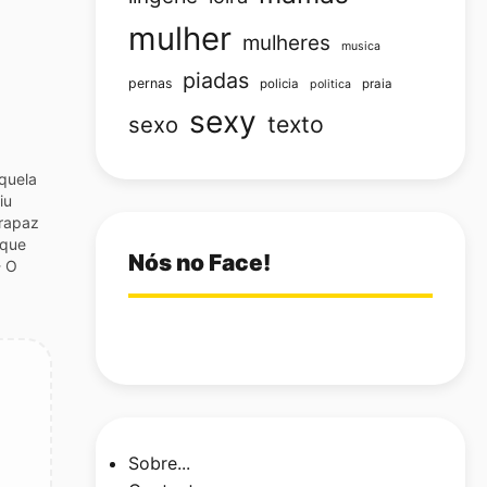
mulher
mulheres
musica
piadas
pernas
policia
praia
politica
sexy
texto
sexo
quela
iu
 rapaz
 que
Nós no Face!
- O
É
Sobre...