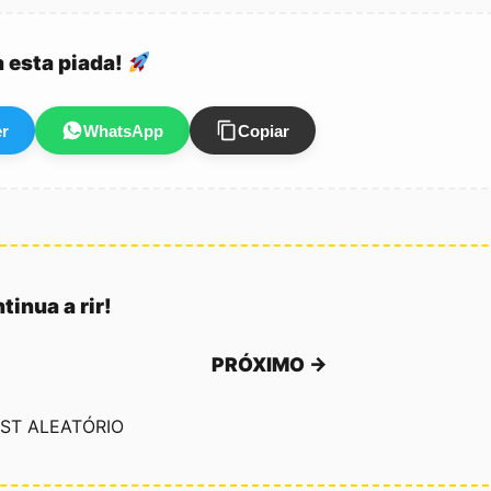
a esta piada!
er
WhatsApp
Copiar
tinua a rir!
PRÓXIMO →
ST ALEATÓRIO