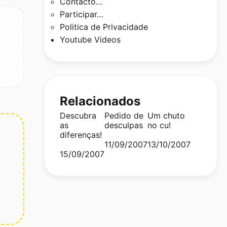
Contacto…
Participar…
Politica de Privacidade
Youtube Videos
Relacionados
Descubra
Pedido de
Um chuto
as
desculpas
no cu!
diferenças!
Date
11/09/2007
Date
13/10/2007
Date
15/09/2007