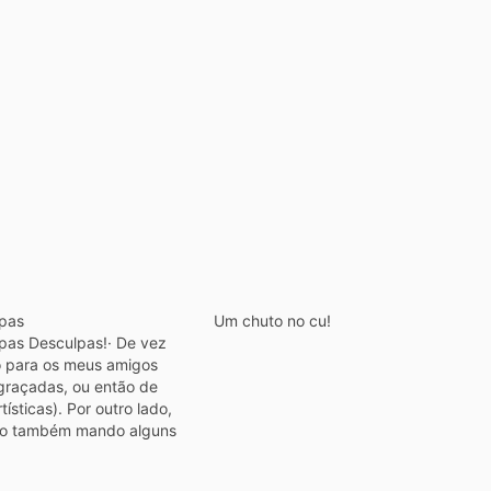
pas
Um chuto no cu!
pas Desculpas!· De vez
 para os meus amigos
graçadas, ou então de
tísticas). Por outro lado,
o também mando alguns
com algumas brincadeiras
do, um pouco de sexo. Eu