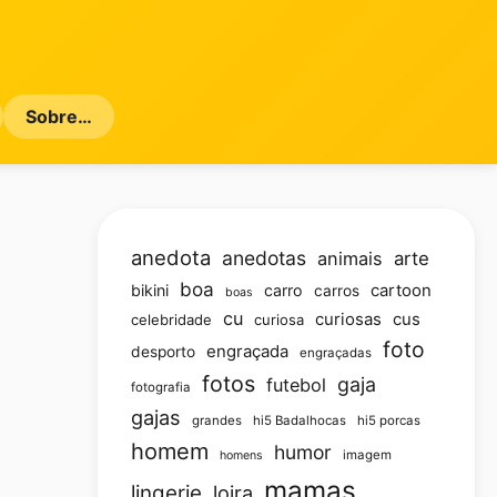
Sobre…
anedota
anedotas
animais
arte
boa
bikini
carro
cartoon
carros
boas
cu
curiosas
cus
celebridade
curiosa
foto
engraçada
desporto
engraçadas
fotos
gaja
futebol
fotografia
gajas
grandes
hi5 Badalhocas
hi5 porcas
homem
humor
imagem
homens
mamas
lingerie
loira