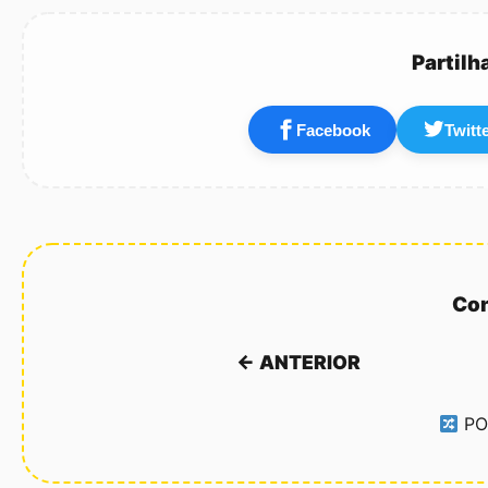
não sabia, mas…
Partilh
Facebook
Twitt
Con
← ANTERIOR
PO