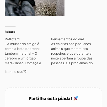
Related
Reflictam!
Pensamentos do dia!
- A mulher do amigo é
As calorias são pequenos
como a bota da tropa:
animais que moram nos
também marcha! - O
roupeiros e que durante a
cérebro é um órgão
noite apertam a roupa das
maravilhoso. Começa a
pessoas. Os problemas do
trabalhar logo que
nosso país são
Isto e o que??
acordamos e só pára
essencialmente
quando chegamos ao
agrícolas: excesso de
serviço. - O teu
nabos; falta de tomates e
computador é como uma
muito grelo abandonado.
carroça: tem sempre um
O trabalho fascina-me
burro à frente!!! - As
tanto que às vezes, fico
Partilha esta piada!
hierarquias…
parada a olhar para ele. O
Casamento é um