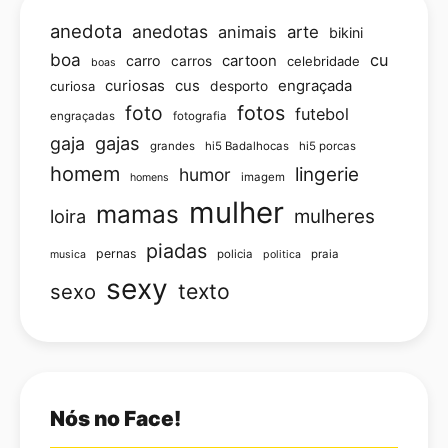
anedota
anedotas
animais
arte
bikini
boa
cu
carro
cartoon
carros
celebridade
boas
curiosas
cus
engraçada
curiosa
desporto
foto
fotos
futebol
engraçadas
fotografia
gajas
gaja
grandes
hi5 Badalhocas
hi5 porcas
homem
lingerie
humor
imagem
homens
mulher
mamas
loira
mulheres
piadas
pernas
policia
praia
musica
politica
sexy
texto
sexo
Nós no Face!