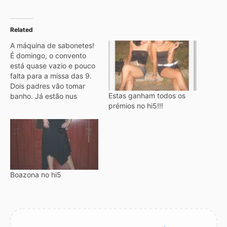
Related
A máquina de sabonetes!
É domingo, o convento
está quase vazio e pouco
falta para a missa das 9.
Dois padres vão tomar
Estas ganham todos os
banho. Já estão nus
prémios no hi5!!!
quando dão pela falta de
sabonete que a pressa
fez esquecer. Diz um
deles: - Vou num instante
ao meu quarto que fica
aqui mesmo ao fim…
Boazona no hi5