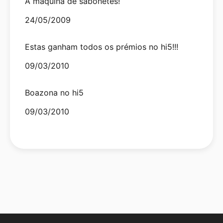
A máquina de sabonetes!
Date
24/05/2009
Estas ganham todos os prémios no hi5!!!
Date
09/03/2010
Boazona no hi5
Date
09/03/2010