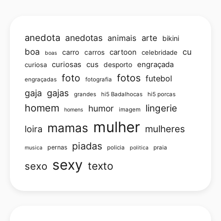
anedota
anedotas
animais
arte
bikini
boa
cu
carro
cartoon
carros
celebridade
boas
curiosas
cus
engraçada
curiosa
desporto
foto
fotos
futebol
engraçadas
fotografia
gajas
gaja
grandes
hi5 Badalhocas
hi5 porcas
homem
lingerie
humor
imagem
homens
mulher
mamas
loira
mulheres
piadas
pernas
policia
praia
musica
politica
sexy
texto
sexo