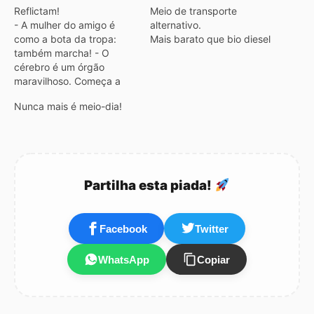
Reflictam!
Meio de transporte
- A mulher do amigo é
alternativo.
como a bota da tropa:
Mais barato que bio diesel
também marcha! - O
cérebro é um órgão
maravilhoso. Começa a
trabalhar logo que
Nunca mais é meio-dia!
acordamos e só pára
quando chegamos ao
serviço. - O teu
computador é como uma
carroça: tem sempre um
burro à frente!!! - As
Partilha esta piada!
hierarquias…
Facebook
Twitter
WhatsApp
Copiar