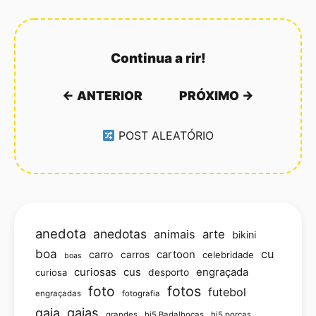
Continua a rir!
← ANTERIOR
PRÓXIMO →
POST ALEATÓRIO
anedota
anedotas
animais
arte
bikini
boa
cu
carro
cartoon
carros
celebridade
boas
curiosas
cus
engraçada
curiosa
desporto
foto
fotos
futebol
engraçadas
fotografia
gajas
gaja
grandes
hi5 Badalhocas
hi5 porcas