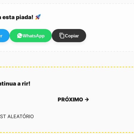
a esta piada!
er
WhatsApp
Copiar
tinua a rir!
PRÓXIMO →
ST ALEATÓRIO