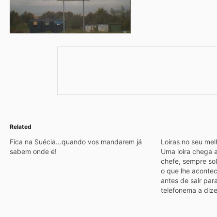
Related
Fica na Suécia…quando vos mandarem já
Loiras no seu melh
sabem onde é!
Uma loira chega a
chefe, sempre sol
o que lhe acontec
antes de sair par
telefonema a diz
O chefe propõe i
casa imediatamen