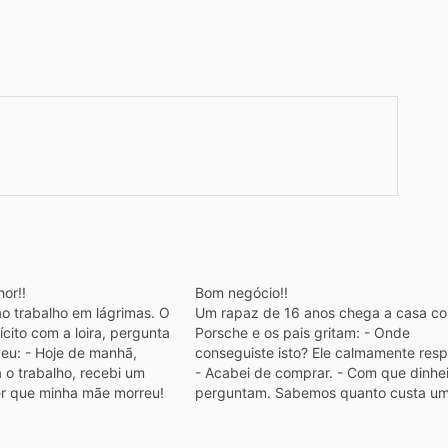
or!!
Bom negócio!!
o trabalho em lágrimas. O
Um rapaz de 16 anos chega a casa c
ícito com a loira, pergunta
Porsche e os pais gritam: - Onde
eu: - Hoje de manhã,
conseguiste isto? Ele calmamente res
a o trabalho, recebi um
- Acabei de comprar. - Com que dinhe
er que minha mãe morreu!
perguntam. Sabemos quanto custa u
mediatamente: -Volte para
Porsche! - Bem, disse ele, este custou
te. Vá descansar. -Não
Euros E os pais esbravejaram ainda m