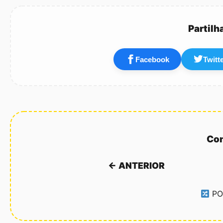
quero…
Partilh
Facebook
Twitt
Con
← ANTERIOR
PO