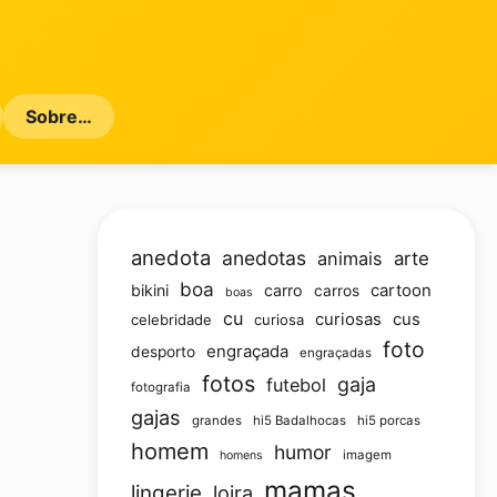
Sobre…
anedota
anedotas
animais
arte
boa
bikini
carro
cartoon
carros
boas
cu
curiosas
cus
celebridade
curiosa
foto
engraçada
desporto
engraçadas
fotos
gaja
futebol
fotografia
gajas
grandes
hi5 Badalhocas
hi5 porcas
homem
humor
imagem
homens
mamas
lingerie
loira