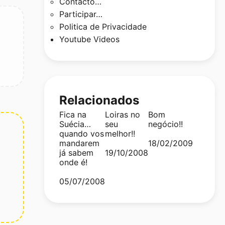
Contacto…
Participar…
Politica de Privacidade
Youtube Videos
Relacionados
Fica na
Loiras no
Bom
Suécia…
seu
negócio!!
quando vos
melhor!!
mandarem
Date
18/02/2009
já sabem
Date
19/10/2008
onde é!
Date
05/07/2008