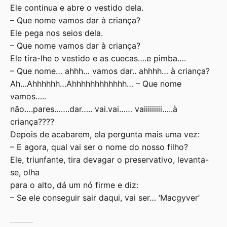
Ele continua e abre o vestido dela.
– Que nome vamos dar à criança?
Ele pega nos seios dela.
– Que nome vamos dar à criança?
Ele tira-lhe o vestido e as cuecas….e pimba….
– Que nome… ahhh… vamos dar.. ahhhh… à criança?
Ah…Ahhhhhh…Ahhhhhhhhhhhh… – Que nome
vamos…..
não….pares…….dar….. vai.vai…… vaiiiiiiiii…..à
criança????
Depois de acabarem, ela pergunta mais uma vez:
– E agora, qual vai ser o nome do nosso filho?
Ele, triunfante, tira devagar o preservativo, levanta-
se, olha
para o alto, dá um nó firme e diz:
– Se ele conseguir sair daqui, vai ser… ‘Macgyver’