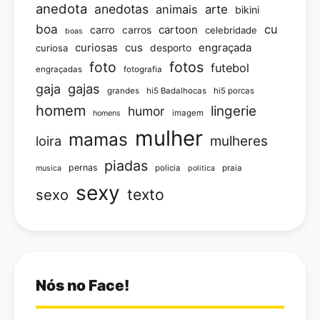
anedota
anedotas
animais
arte
bikini
boa
cu
carro
cartoon
carros
celebridade
boas
curiosas
cus
engraçada
curiosa
desporto
foto
fotos
futebol
engraçadas
fotografia
gajas
gaja
grandes
hi5 Badalhocas
hi5 porcas
homem
lingerie
humor
imagem
homens
mulher
mamas
loira
mulheres
piadas
pernas
policia
praia
musica
politica
sexy
texto
sexo
Nós no Face!