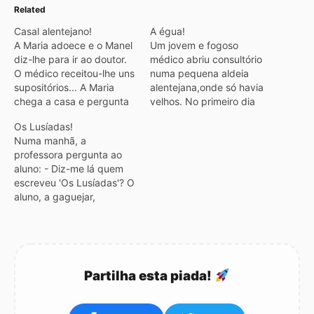
Related
Casal alentejano!
A égua!
A Maria adoece e o Manel
Um jovem e fogoso
diz-lhe para ir ao doutor.
médico abriu consultório
O médico receitou-lhe uns
numa pequena aldeia
supositórios... A Maria
alentejana,onde só havia
chega a casa e pergunta
velhos. No primeiro dia
ao Manel: - Onde fica o
começou por atender o Ti
Os Lusíadas!
ânus? E o Manel
Augusto e aproveitou p'ra
Numa manhã, a
responde: - Ê sê lá
perguntar: - Então Ti
professora pergunta ao
mulher... porque não
Augusto, aqui na terra não
aluno: - Diz-me lá quem
perguntaste ao Sr.
há meninas??? - Aqui na
escreveu 'Os Lusíadas'? O
Doutor? No dia seguinte, a
há nada! Só se for às
aluno, a gaguejar,
mulher…
Sêxtas-Fêras com a
responde: - Não sei, Sra.
Égua…
Professora, mas eu não
fui. E começa a chorar. A
professora, furiosa, diz-
lhe: - Pois então, de tarde,
Partilha esta piada!
quero falar com o teu pai.
Em conversa com…