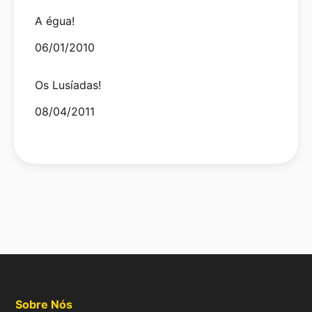
A égua!
Date
06/01/2010
Os Lusíadas!
Date
08/04/2011
Sobre Nós