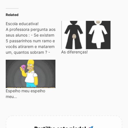
Related
Escola educativa!
A professora pergunta aos
seus alunos : - Se existem
5 passarinhos num ramo e
vocês atirarem e matarem
As diferenças!
um, quantos sobram ? -
Nenhum - responde o
Joãozinho. A professora
fica surpresa com a
resposta : - Nenhum ? -
Claro... com o barulho do
tiro todos levantam voo…
Espelho meu espelho
meu…