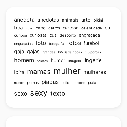
anedota
anedotas
animais
arte
bikini
boa
cu
carro
cartoon
carros
celebridade
boas
curiosas
cus
engraçada
curiosa
desporto
foto
fotos
futebol
engraçadas
fotografia
gajas
gaja
grandes
hi5 Badalhocas
hi5 porcas
homem
lingerie
humor
imagem
homens
mulher
mamas
loira
mulheres
piadas
pernas
policia
praia
musica
politica
sexy
texto
sexo