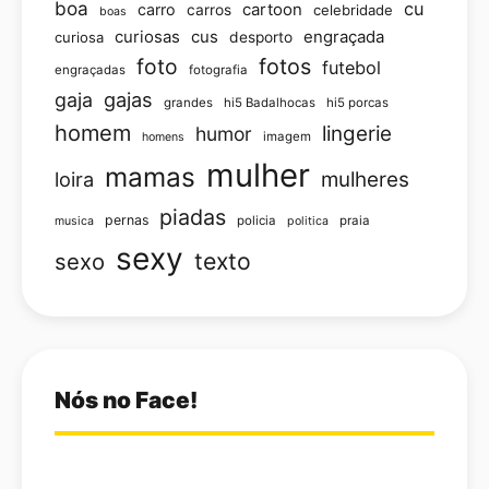
boa
cu
carro
cartoon
carros
celebridade
boas
curiosas
cus
engraçada
curiosa
desporto
foto
fotos
futebol
engraçadas
fotografia
gajas
gaja
grandes
hi5 Badalhocas
hi5 porcas
homem
lingerie
humor
imagem
homens
mulher
mamas
loira
mulheres
piadas
pernas
policia
praia
musica
politica
sexy
texto
sexo
Nós no Face!