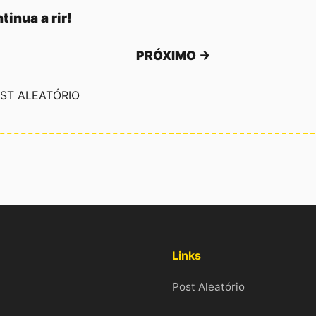
tinua a rir!
PRÓXIMO →
ST ALEATÓRIO
Links
Post Aleatório