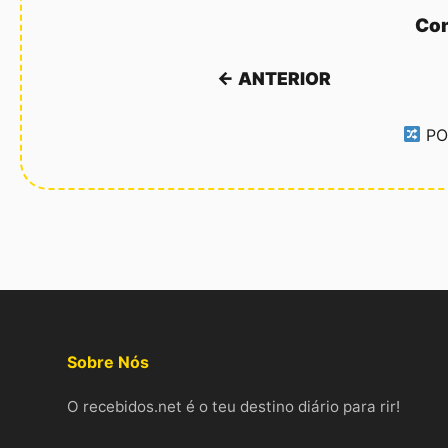
Con
← ANTERIOR
PO
Sobre Nós
O recebidos.net é o teu destino diário para rir!