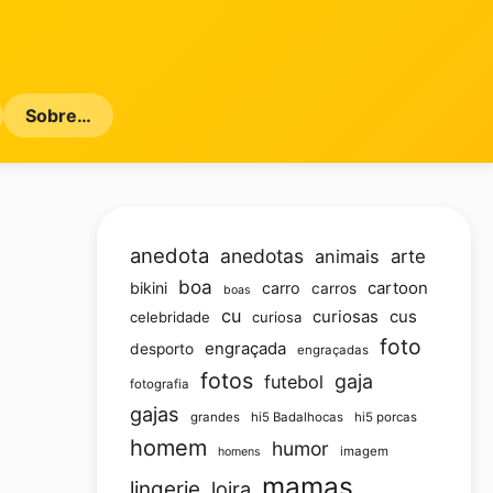
Sobre…
anedota
anedotas
animais
arte
boa
bikini
carro
cartoon
carros
boas
cu
curiosas
cus
celebridade
curiosa
foto
engraçada
desporto
engraçadas
fotos
gaja
futebol
fotografia
gajas
grandes
hi5 Badalhocas
hi5 porcas
homem
humor
imagem
homens
mamas
lingerie
loira