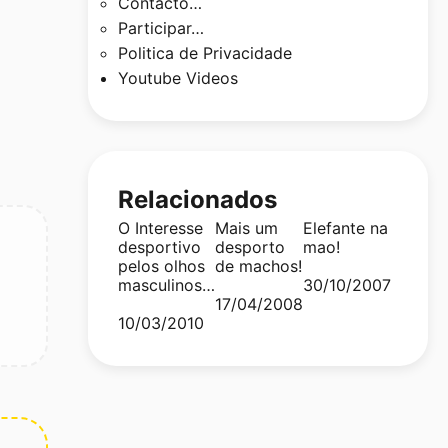
Contacto…
Participar…
Politica de Privacidade
Youtube Videos
Relacionados
O Interesse
Mais um
Elefante na
desportivo
desporto
mao!
pelos olhos
de machos!
masculinos…
Date
30/10/2007
Date
17/04/2008
Date
10/03/2010