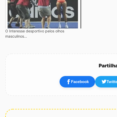
O Interesse desportivo pelos olhos
masculinos…
Partilh
Facebook
Twitt