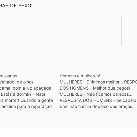
AS DE SEXO!!
essarias
Homens e mulheres!
eitado, de olhos
MULHERES - Dirigimos melhor... RES
 cama, com a luz apagada
DOS HOMENS - Melhor que cegos!
 Estás a dormir? - Não!
MULHERES - Não ficamos carecas...
ara morrer! Quando a gente
RESPOSTA DOS HOMENS - Se cabelo 
oméstico para a reparação
bom não nascia debaixo dos braços.
nta: - Está avariado? -
MULHERES - Temos um dia internaciona
 estava…
RESPOSTA DOS HOMENS - Os outros
são nossos! MULHERES - Temos prior
em botes…