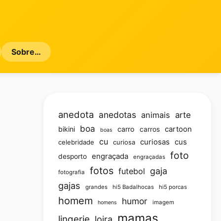
Sobre…
anedota
anedotas
animais
arte
boa
bikini
carro
cartoon
carros
boas
cu
curiosas
cus
celebridade
curiosa
foto
engraçada
desporto
engraçadas
fotos
gaja
futebol
fotografia
gajas
grandes
hi5 Badalhocas
hi5 porcas
homem
humor
imagem
homens
mamas
lingerie
loira