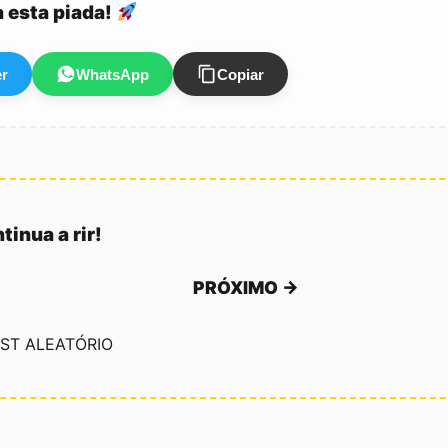
a esta piada!
er
WhatsApp
Copiar
tinua a rir!
PRÓXIMO →
ST ALEATÓRIO