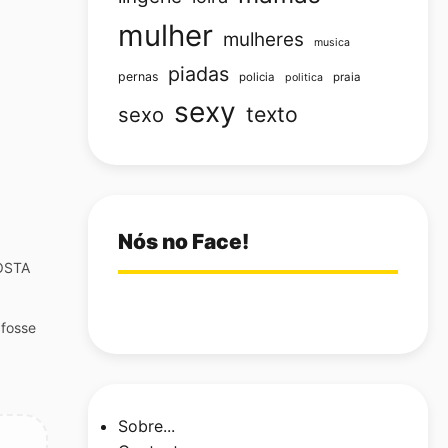
mulher
mulheres
musica
piadas
pernas
policia
praia
politica
sexy
texto
sexo
Nós no Face!
POSTA
fosse
l...
 364
idade
Sobre...