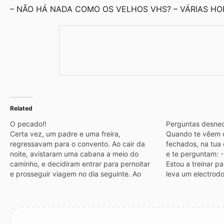
– NÃO HÁ NADA COMO OS VELHOS VHS? – VÁRIAS HOR
Related
O pecado!!
Perguntas desnec
Certa vez, um padre e uma freira,
Quando te vêem d
regressavam para o convento. Ao cair da
fechados, na tua
noite, avistaram uma cabana a meio do
e te perguntam: -
caminho, e decidiram entrar para pernoitar
Estou a treinar p
e prosseguir viagem no dia seguinte. Ao
leva um electrod
entrarem na cabana, viram que havia
e o técnico pergu
apenas uma cama de casal. O padre e a
Não!... É que ele
freira…