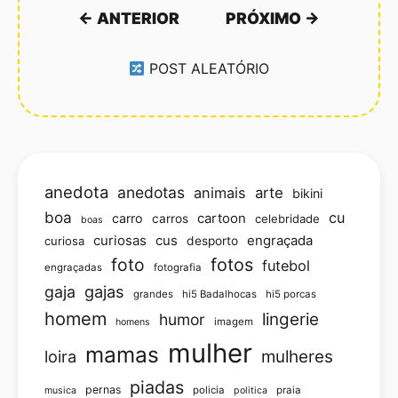
← ANTERIOR
PRÓXIMO →
POST ALEATÓRIO
anedota
anedotas
animais
arte
bikini
boa
cu
carro
cartoon
carros
celebridade
boas
curiosas
cus
engraçada
curiosa
desporto
foto
fotos
futebol
engraçadas
fotografia
gajas
gaja
grandes
hi5 Badalhocas
hi5 porcas
homem
lingerie
humor
imagem
homens
mulher
mamas
loira
mulheres
piadas
pernas
policia
praia
musica
politica