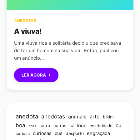
ANEDOTAS
A viuva!
Uma viúva rica e solitária decidiu que precisava
de ter um homem na sua vida . Então, publicou
um anúncio…
LER AGORA →
anedota
anedotas
animais
arte
bikini
boa
cu
carro
cartoon
carros
celebridade
boas
curiosas
cus
engraçada
curiosa
desporto