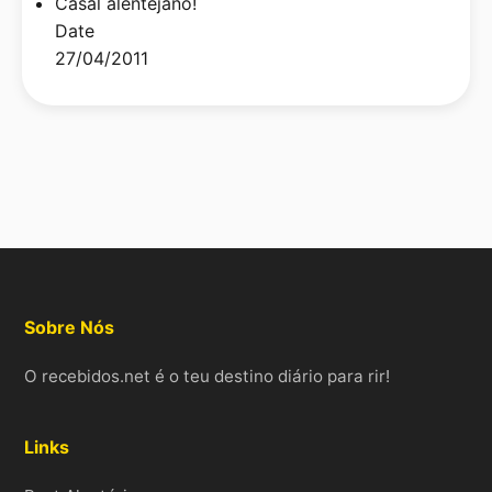
Casal alentejano!
Date
27/04/2011
Sobre Nós
O recebidos.net é o teu destino diário para rir!
Links