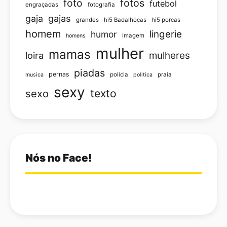
foto
fotos
futebol
engraçadas
fotografia
gajas
gaja
grandes
hi5 Badalhocas
hi5 porcas
homem
lingerie
humor
imagem
homens
mulher
mamas
loira
mulheres
piadas
pernas
policia
praia
musica
politica
sexy
texto
sexo
Nós no Face!