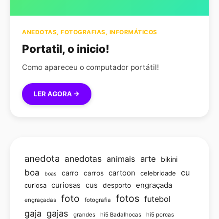
ANEDOTAS
,
FOTOGRAFIAS
,
INFORMÁTICOS
Portatil, o inicio!
Como apareceu o computador portátil!
LER AGORA →
anedota
anedotas
animais
arte
bikini
boa
cu
carro
cartoon
carros
celebridade
boas
curiosas
cus
engraçada
curiosa
desporto
foto
fotos
futebol
engraçadas
fotografia
gajas
gaja
grandes
hi5 Badalhocas
hi5 porcas