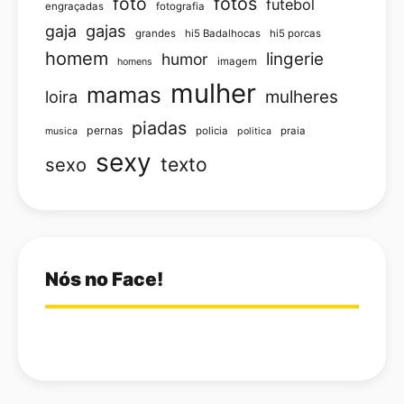
foto
fotos
futebol
engraçadas
fotografia
gajas
gaja
grandes
hi5 Badalhocas
hi5 porcas
homem
lingerie
humor
imagem
homens
mulher
mamas
loira
mulheres
piadas
pernas
policia
praia
musica
politica
sexy
texto
sexo
Nós no Face!