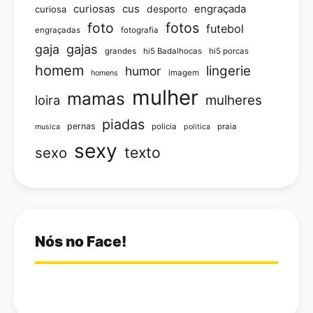
curiosas
cus
engraçada
curiosa
desporto
foto
fotos
futebol
engraçadas
fotografia
gajas
gaja
grandes
hi5 Badalhocas
hi5 porcas
homem
lingerie
humor
imagem
homens
mulher
mamas
loira
mulheres
piadas
pernas
policia
praia
musica
politica
sexy
texto
sexo
Nós no Face!