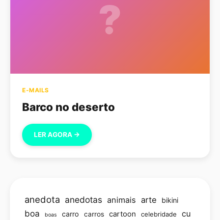
?
E-MAILS
Barco no deserto
LER AGORA →
anedota
anedotas
animais
arte
bikini
boa
cu
carro
cartoon
carros
celebridade
boas