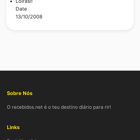
Loiras!!
Date
13/10/2008
Sobre Nós
O recebidos.net é o teu destino diário para rir!
Links