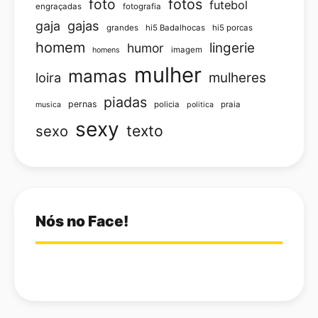
foto
fotos
futebol
engraçadas
fotografia
gajas
gaja
grandes
hi5 Badalhocas
hi5 porcas
homem
lingerie
humor
imagem
homens
mulher
mamas
loira
mulheres
piadas
pernas
policia
praia
musica
politica
sexy
texto
sexo
Nós no Face!