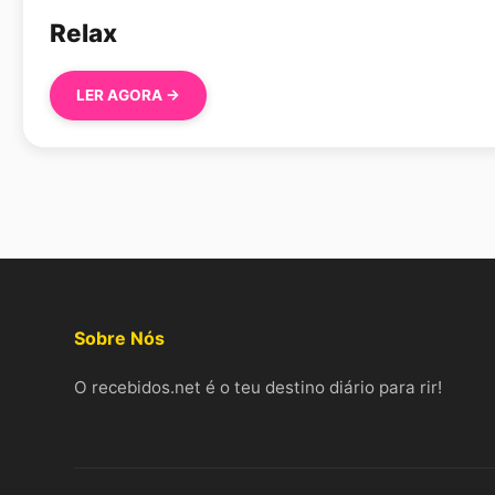
Relax
LER AGORA →
Sobre Nós
O recebidos.net é o teu destino diário para rir!