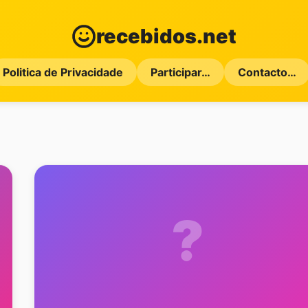
recebidos.net
Politica de Privacidade
Participar…
Contacto…
?