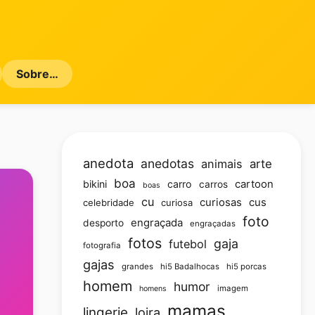
Sobre…
anedota
anedotas
animais
arte
boa
bikini
carro
cartoon
carros
boas
cu
curiosas
cus
celebridade
curiosa
foto
engraçada
desporto
engraçadas
fotos
gaja
futebol
fotografia
gajas
grandes
hi5 Badalhocas
hi5 porcas
homem
humor
imagem
homens
mamas
lingerie
loira