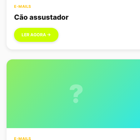
E-MAILS
Cão assustador
LER AGORA →
?
E-MAILS