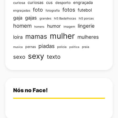
curiosas
cus
engraçada
curiosa
desporto
foto
fotos
futebol
engraçadas
fotografia
gajas
gaja
grandes
hi5 Badalhocas
hi5 porcas
homem
lingerie
humor
imagem
homens
mulher
mamas
loira
mulheres
piadas
pernas
policia
praia
musica
politica
sexy
texto
sexo
Nós no Face!