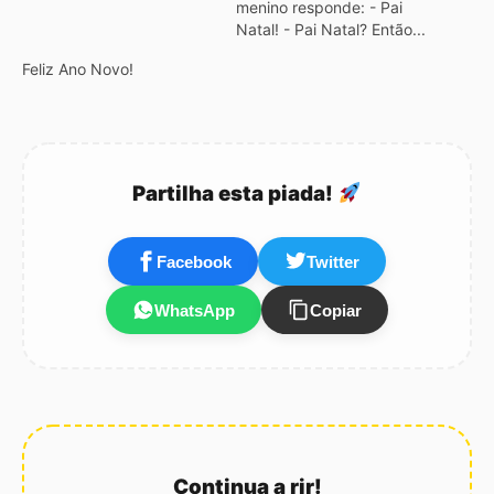
menino responde: - Pai
Natal! - Pai Natal? Então...
mas porquê? - Ora! Ao
Feliz Ano Novo!
menos assim só
trabalhava uma vez por
ano! :)
Partilha esta piada!
Facebook
Twitter
WhatsApp
Copiar
Continua a rir!