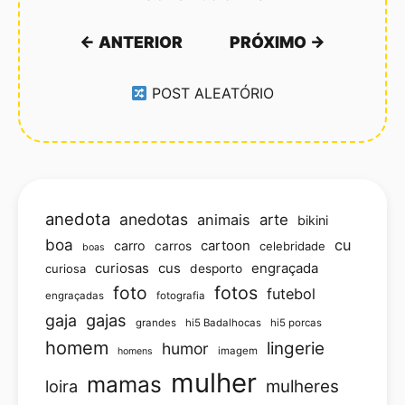
← ANTERIOR
PRÓXIMO →
POST ALEATÓRIO
anedota
anedotas
animais
arte
bikini
boa
cu
carro
cartoon
carros
celebridade
boas
curiosas
cus
engraçada
curiosa
desporto
foto
fotos
futebol
engraçadas
fotografia
gajas
gaja
grandes
hi5 Badalhocas
hi5 porcas
homem
lingerie
humor
imagem
homens
mulher
mamas
loira
mulheres