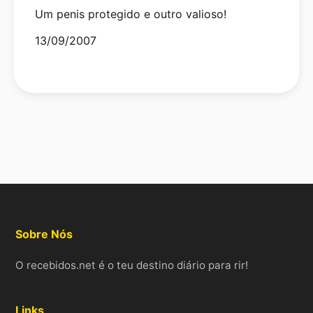
Um penis protegido e outro valioso!
Date
13/09/2007
Sobre Nós
O recebidos.net é o teu destino diário para rir!
Links