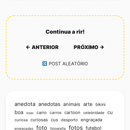
Continua a rir!
← ANTERIOR
PRÓXIMO →
POST ALEATÓRIO
anedota
anedotas
animais
arte
bikini
boa
cu
carro
cartoon
carros
celebridade
boas
curiosas
cus
engraçada
curiosa
desporto
foto
fotos
futebol
engraçadas
fotografia