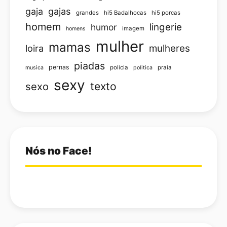
gajas
gaja
grandes
hi5 Badalhocas
hi5 porcas
homem
lingerie
humor
imagem
homens
mulher
mamas
loira
mulheres
piadas
pernas
policia
praia
musica
politica
sexy
texto
sexo
Nós no Face!