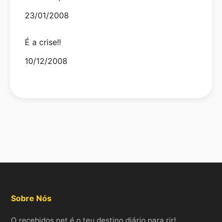
Date
23/01/2008
É a crise!!
Date
10/12/2008
Sobre Nós
O recebidos.net é o teu destino diário para rir!