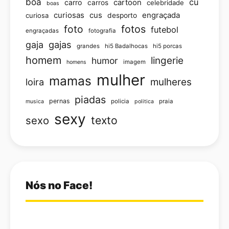
boa
cu
carro
cartoon
carros
celebridade
boas
curiosas
cus
engraçada
curiosa
desporto
foto
fotos
futebol
engraçadas
fotografia
gajas
gaja
grandes
hi5 Badalhocas
hi5 porcas
homem
lingerie
humor
imagem
homens
mulher
mamas
loira
mulheres
piadas
pernas
policia
praia
musica
politica
sexy
texto
sexo
Nós no Face!