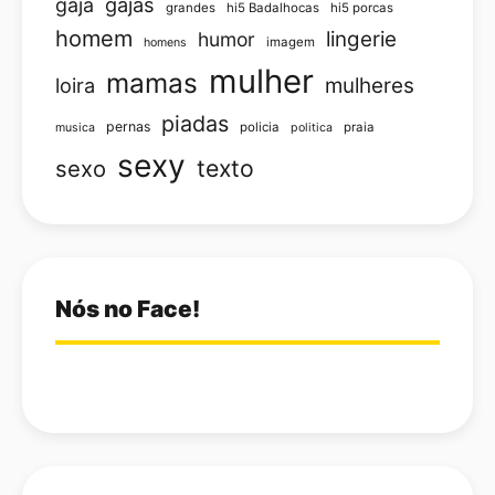
gajas
gaja
grandes
hi5 Badalhocas
hi5 porcas
homem
lingerie
humor
imagem
homens
mulher
mamas
loira
mulheres
piadas
pernas
policia
praia
musica
politica
sexy
texto
sexo
Nós no Face!