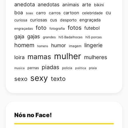
anedota
anedotas
animais
arte
bikini
boa
cu
carro
cartoon
carros
celebridade
boas
curiosas
cus
engraçada
curiosa
desporto
foto
fotos
futebol
engraçadas
fotografia
gajas
gaja
grandes
hi5 Badalhocas
hi5 porcas
homem
lingerie
humor
imagem
homens
mulher
mamas
loira
mulheres
piadas
pernas
policia
praia
musica
politica
sexy
texto
sexo
Nós no Face!