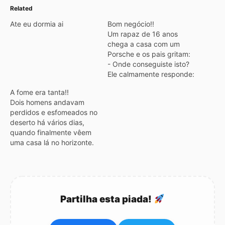
Related
Ate eu dormia ai
Bom negócio!!
Um rapaz de 16 anos
chega a casa com um
Porsche e os pais gritam:
- Onde conseguiste isto?
Ele calmamente responde:
- Acabei de comprar. -
A fome era tanta!!
Com que dinheiro?
Dois homens andavam
perguntam. Sabemos
perdidos e esfomeados no
quanto custa um Porsche!
deserto há vários dias,
- Bem, disse ele, este
quando finalmente vêem
custou 15 Euros E os pais
uma casa lá no horizonte.
esbravejaram ainda mais:
Todos contentes, dirigem-
…
se para a casa e tocam à
campaínha. Da porta
surge uma velha muito
feia que lhes diz
Partilha esta piada!
prontamente: - Pelo que
me parece vocês andam
perdidos e esfomeados.…