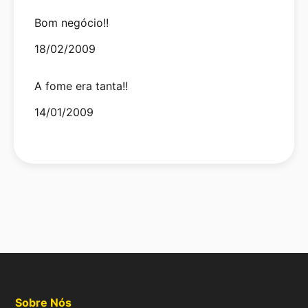
Bom negócio!!
Date
18/02/2009
A fome era tanta!!
Date
14/01/2009
Sobre Nós