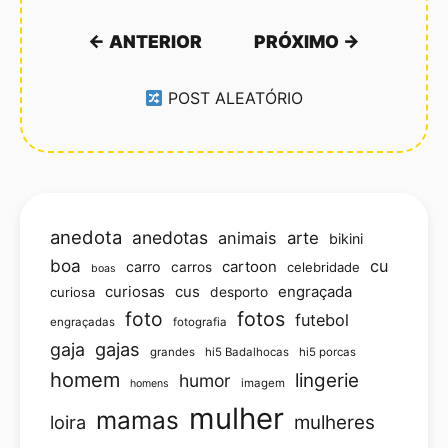
← ANTERIOR
PRÓXIMO →
POST ALEATÓRIO
anedota
anedotas
animais
arte
bikini
boa
cu
carro
cartoon
carros
celebridade
boas
curiosas
cus
engraçada
curiosa
desporto
foto
fotos
futebol
engraçadas
fotografia
gajas
gaja
grandes
hi5 Badalhocas
hi5 porcas
homem
lingerie
humor
imagem
homens
mulher
mamas
loira
mulheres