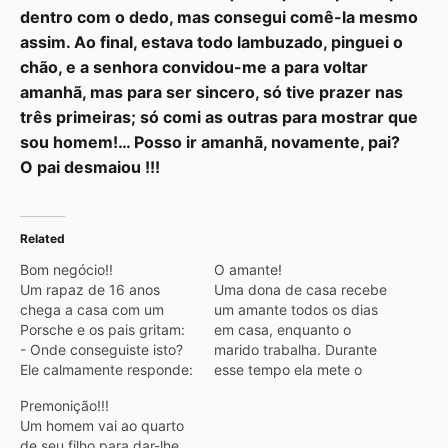
dentro com o dedo, mas consegui comê-la mesmo
assim. Ao final, estava todo lambuzado, pinguei o
chão, e a senhora convidou-me a para voltar
amanhã, mas para ser sincero, só tive prazer nas
três primeiras; só comi as outras para mostrar que
sou homem!… Posso ir amanhã, novamente, pai?
O pai desmaiou !!!
Related
Bom negócio!!
O amante!
Um rapaz de 16 anos
Uma dona de casa recebe
chega a casa com um
um amante todos os dias
Porsche e os pais gritam:
em casa, enquanto o
- Onde conseguiste isto?
marido trabalha. Durante
Ele calmamente responde:
esse tempo ela mete o
- Acabei de comprar. -
filho de 9 anos trancado
Premonição!!!
Com que dinheiro?
no armário do quarto.
Um homem vai ao quarto
perguntam. Sabemos
Certo dia o marido chega
de seu filho para dar-lhe