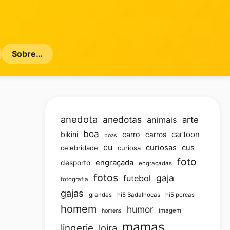
Sobre…
anedota
anedotas
animais
arte
boa
bikini
carro
cartoon
carros
boas
cu
curiosas
cus
celebridade
curiosa
foto
engraçada
desporto
engraçadas
fotos
gaja
futebol
fotografia
gajas
grandes
hi5 Badalhocas
hi5 porcas
homem
humor
imagem
homens
mamas
lingerie
loira