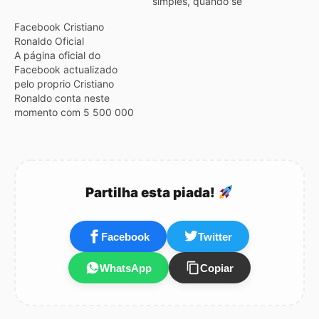
simples, quando se
pretende publicitar uma
Facebook Cristiano
página fora do Facebook
Ronaldo Oficial
convém ter um endereço
A página oficial do
(url) curto e fácil de
Facebook actualizado
memorizar, para isso o
pelo proprio Cristiano
Facebook tem uma
Ronaldo conta neste
funcionalidade que se
momento com 5 500 000
chama “Nome de
de fãs, são 5 milhoes e
Utilizador”. Por defeito o…
meio de pessoas
espalhadas pelo mundo
que escolheram o
Facebook para
Partilha esta piada!
demonstrar o seu afecto
pelo maior jogador
Português de todos os
Facebook
Twitter
tempos. Na página de
fãs…
WhatsApp
Copiar