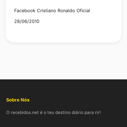
Facebook Cristiano Ronaldo Oficial
Date
28/06/2010
Sobre Nós
O recebidos.net é o teu destino diário para rir!