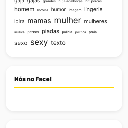
gajas
gaja
grandes
hi5 Badalhocas
hi5 porcas
homem
lingerie
humor
imagem
homens
mulher
mamas
loira
mulheres
piadas
pernas
policia
praia
musica
politica
sexy
texto
sexo
Nós no Face!