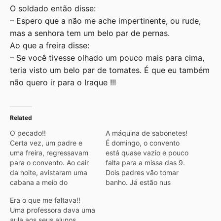
O soldado então disse:
– Espero que a não me ache impertinente, ou rude,
mas a senhora tem um belo par de pernas.
Ao que a freira disse:
– Se você tivesse olhado um pouco mais para cima,
teria visto um belo par de tomates. É que eu também
não quero ir para o Iraque !!!
Related
O pecado!!
A máquina de sabonetes!
Certa vez, um padre e
É domingo, o convento
uma freira, regressavam
está quase vazio e pouco
para o convento. Ao cair
falta para a missa das 9.
da noite, avistaram uma
Dois padres vão tomar
cabana a meio do
banho. Já estão nus
caminho, e decidiram
quando dão pela falta de
Era o que me faltava!!
entrar para pernoitar e
sabonete que a pressa
Uma professora dava uma
prosseguir viagem no dia
fez esquecer. Diz um
aula aos seus alunos