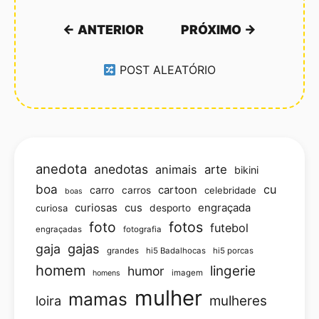
← ANTERIOR
PRÓXIMO →
POST ALEATÓRIO
anedota
anedotas
animais
arte
bikini
boa
cu
carro
cartoon
carros
celebridade
boas
curiosas
cus
engraçada
curiosa
desporto
foto
fotos
futebol
engraçadas
fotografia
gajas
gaja
grandes
hi5 Badalhocas
hi5 porcas
homem
lingerie
humor
imagem
homens
mulher
mamas
loira
mulheres