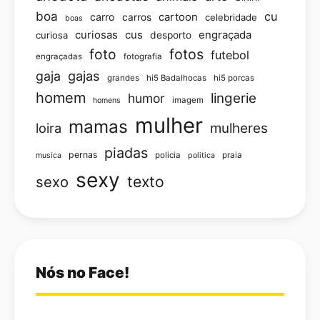
boa
cu
carro
cartoon
carros
celebridade
boas
curiosas
cus
engraçada
curiosa
desporto
foto
fotos
futebol
engraçadas
fotografia
gajas
gaja
grandes
hi5 Badalhocas
hi5 porcas
homem
lingerie
humor
imagem
homens
mulher
mamas
loira
mulheres
piadas
pernas
policia
praia
musica
politica
sexy
texto
sexo
Nós no Face!